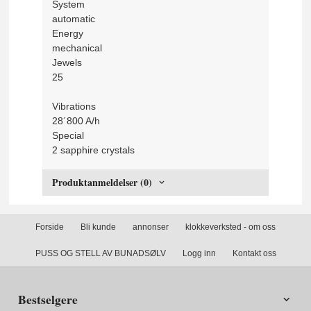
System
automatic
Energy
mechanical
Jewels
25
Vibrations
28´800 A/h
Special
2 sapphire crystals
Produktanmeldelser (0)
Forside
Bli kunde
annonser
klokkeverksted - om oss
PUSS OG STELL AV BUNADSØLV
Logg inn
Kontakt oss
Bestselgere