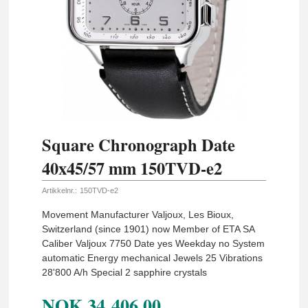
Square Chronograph Date
40x45/57 mm 150TVD-e2
Artikkelnr.:
150TVD-e2
Movement Manufacturer Valjoux, Les Bioux,
Switzerland (since 1901) now Member of ETA SA
Caliber Valjoux 7750 Date yes Weekday no System
automatic Energy mechanical Jewels 25 Vibrations
28'800 A/h Special 2 sapphire crystals
NOK
34 406,00