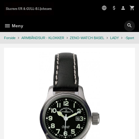
Gå
til
innholdet
Meny
Forside
ARMBÅNDSUR - KLOKKER
ZENO-WATCH BASEL
LADY
-Sport