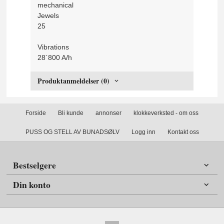
mechanical
Jewels
25
Vibrations
28´800 A/h
Produktanmeldelser (0)
Forside
Bli kunde
annonser
klokkeverksted - om oss
PUSS OG STELL AV BUNADSØLV
Logg inn
Kontakt oss
Bestselgere
Din konto