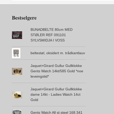
Bestselgere
BUNADBELTE 80cm MED
STØLER REF 091101
SYLVSMIDJA I VOSS
beltestøl, oksidert m. trådkantlauv
Jaquet+Girard Gullur Gullklokke
Gents Watch 14kt/585 Gold *noe
leveingstid*
Jaquet+Girard Gullur Gullklokke
dame 14kt - Ladies Watch 14ct
Gold
Gents Watch All st.steel 168.341