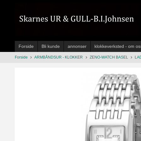
Gå
til
innholdet
Forside
Bli kunde
annonser
klokkeverksted - om os
Forside
ARMBÅNDSUR - KLOKKER
ZENO-WATCH BASEL
LA