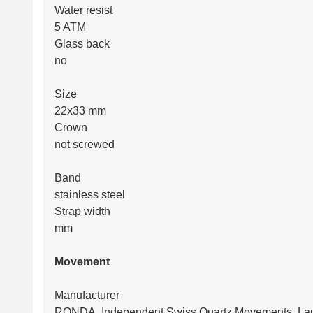
Water resist
5 ATM
Glass back
no
Size
22x33 mm
Crown
not screwed
Band
stainless steel
Strap width
mm
Movement
Manufacturer
RONDA, Independent Swiss Quartz Movements, Lau