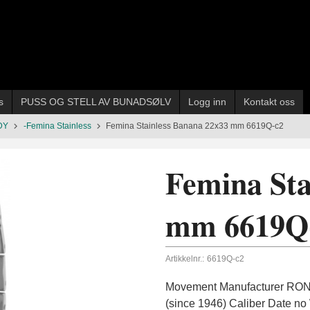
s
PUSS OG STELL AV BUNADSØLV
Logg inn
Kontakt oss
DY
-Femina Stainless
Femina Stainless Banana 22x33 mm 6619Q-c2
Femina Sta
mm 6619Q
Artikkelnr.:
6619Q-c2
Movement Manufacturer RON
(since 1946) Caliber Date no