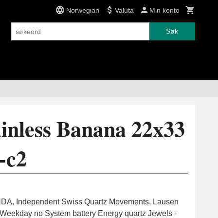
Norwegian
Valuta
Min konto
Søk
inless Banana 22x33
-c2
DA, Independent Swiss Quartz Movements, Lausen
 Weekday no System battery Energy quartz Jewels -