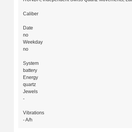
Caliber
Date
no
Weekday
no
System
battery
Energy
quartz
Jewels
-
Vibrations
- A/h