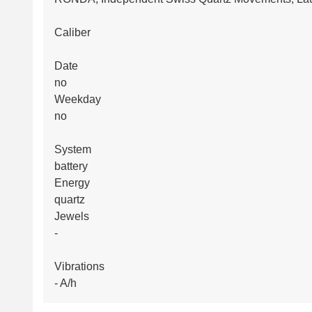
Caliber
Date
no
Weekday
no
System
battery
Energy
quartz
Jewels
-
Vibrations
- A/h