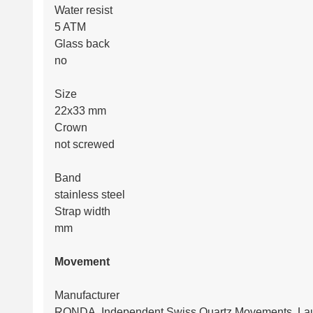
Water resist
5 ATM
Glass back
no
Size
22x33 mm
Crown
not screwed
Band
stainless steel
Strap width
mm
Movement
Manufacturer
RONDA, Independent Swiss Quartz Movements, Lau