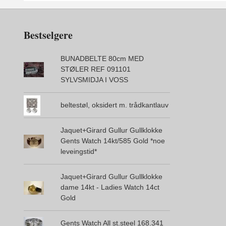
Bestselgere
BUNADBELTE 80cm MED
STØLER REF 091101
SYLVSMIDJA I VOSS
beltestøl, oksidert m. trådkantlauv
Jaquet+Girard Gullur Gullklokke
Gents Watch 14kt/585 Gold *noe
leveingstid*
Jaquet+Girard Gullur Gullklokke
dame 14kt - Ladies Watch 14ct
Gold
Gents Watch All st.steel 168.341