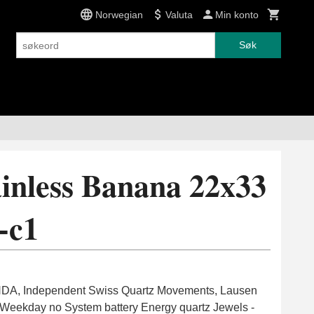
Norwegian
Valuta
Min konto
Søk
inless Banana 22x33
-c1
DA, Independent Swiss Quartz Movements, Lausen
 Weekday no System battery Energy quartz Jewels -