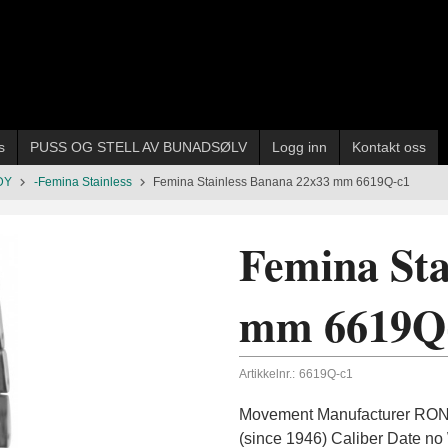
s
PUSS OG STELL AV BUNADSØLV
Logg inn
Kontakt oss
DY
-Femina Stainless
Femina Stainless Banana 22x33 mm 6619Q-c1
Femina Sta
mm 6619Q
Artikkelnr.:
6619Q-c1
Movement Manufacturer RON
(since 1946) Caliber Date no