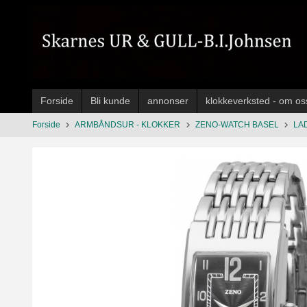
Gå
til
innholdet
Forside
Bli kunde
annonser
klokkeverksted - om os
Forside
ARMBÅNDSUR - KLOKKER
ZENO-WATCH BASEL
LA