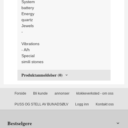
System
battery
Energy
quartz
Jewels
-
Vibrations
- A/h
Special
simili stones
Produktanmeldelser (0)
Forside
Bli kunde
annonser
klokkeverksted - om oss
PUSS OG STELL AV BUNADSØLV
Logg inn
Kontakt oss
Bestselgere