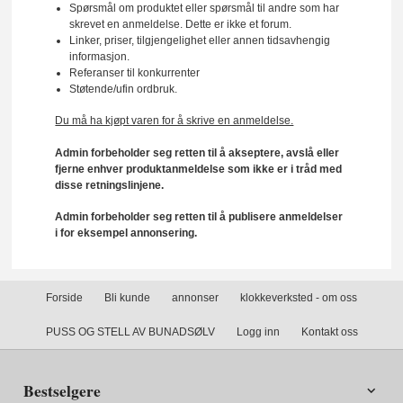
Spørsmål om produktet eller spørsmål til andre som har
skrevet en anmeldelse. Dette er ikke et forum.
Linker, priser, tilgjengelighet eller annen tidsavhengig
informasjon.
Referanser til konkurrenter
Støtende/ufin ordbruk.
Du må ha kjøpt varen for å skrive en anmeldelse.
Admin forbeholder seg retten til å akseptere, avslå eller
fjerne enhver produktanmeldelse som ikke er i tråd med
disse retningslinjene.
Admin forbeholder seg retten til å publisere anmeldelser
i for eksempel annonsering.
Forside
Bli kunde
annonser
klokkeverksted - om oss
PUSS OG STELL AV BUNADSØLV
Logg inn
Kontakt oss
Bestselgere