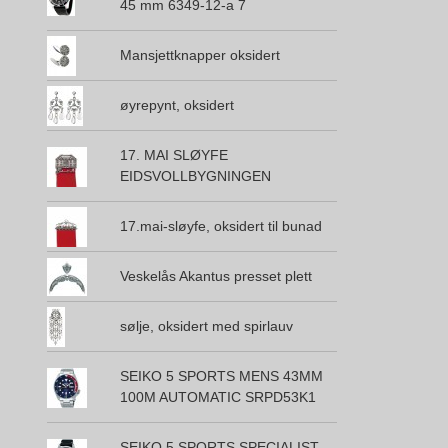
45 mm 6349-12-a 7
Mansjettknapper oksidert
øyrepynt, oksidert
17. MAI SLØYFE
EIDSVOLLBYGNINGEN
17.mai-sløyfe, oksidert til bunad
Veskelås Akantus presset plett
sølje, oksidert med spirlauv
SEIKO 5 SPORTS MENS 43MM
100M AUTOMATIC SRPD53K1
SEIKO 5 SPORTS SPECIALIST