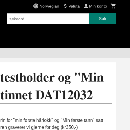
Norwegian
Valuta
Min konto
Søk
ttestholder og "Min
ortinnet DAT12032
n for "min første hårlokk" og "Min første tann" satt
ren graverer vi gjerne for deg (kr350,-)