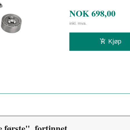
NOK
698,00
inkl. mva.
Kjøp
 første", fortinnet