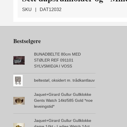
SKU |
DAT12032
Bestselgere
BUNADBELTE 80cm MED
STØLER REF 091101
SYLVSMIDJA I VOSS
beltestøl, oksidert m. trådkantlauv
Jaquet+Girard Gullur Gullklokke
Gents Watch 14kt/585 Gold *noe
leveingstid*
Jaquet+Girard Gullur Gullklokke
dame 14kt - Ladies Watch 14ct