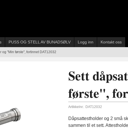
s
PUSS OG STELL AV BUNADSØLV
Logg inn
Kontakt oss
r og "Min første", fortinnet DAT12032
Sett dåpsa
første", f
Artikkelnr.:
DAT12032
Dåpsattestholder og 2 små skri
sammen til et sett. Attestholde