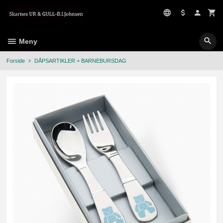
Gå
til
innholdet
Meny
Forside
DÅPSARTIKLER + BARNEBURSDAG