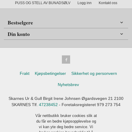
PUSS OG STELL AV BUNADSØLV
Logg inn
Kontakt oss
Bestselgere
Din konto
Frakt
Kjøpsbetingelser
Sikkerhet og personvern
Nyhetsbrev
Skarnes Ur & Gull Birgit Irene Johnsen Øgardsvegen 21 2100
SKARNES Tlf.
47238452
- Foretaksregisteret 979 273 754
Vår nettbutikk bruker cookies slik at
du får en bedre kjøpsopplevelse og
vi kan yte deg bedre service. Vi