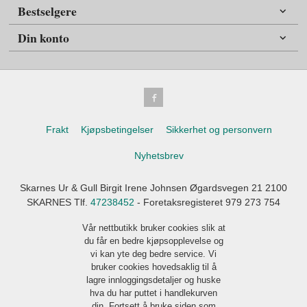
Bestselgere
Din konto
Frakt
Kjøpsbetingelser
Sikkerhet og personvern
Nyhetsbrev
Skarnes Ur & Gull Birgit Irene Johnsen Øgardsvegen 21 2100
SKARNES Tlf.
47238452
- Foretaksregisteret 979 273 754
Vår nettbutikk bruker cookies slik at
du får en bedre kjøpsopplevelse og
vi kan yte deg bedre service. Vi
bruker cookies hovedsaklig til å
lagre innloggingsdetaljer og huske
hva du har puttet i handlekurven
din. Fortsett å bruke siden som