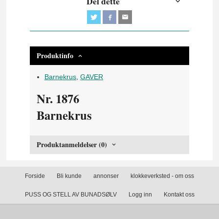
Del dette
Produktinfo
Barnekrus
,
GAVER
Nr. 1876
Barnekrus
Produktanmeldelser (0)
Forside
Bli kunde
annonser
klokkeverksted - om oss
PUSS OG STELL AV BUNADSØLV
Logg inn
Kontakt oss