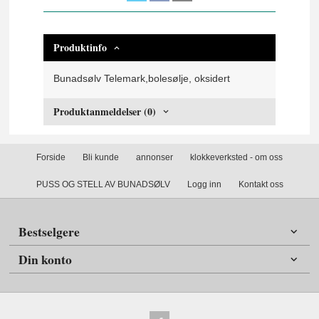
Produktinfo
Bunadsølv Telemark,bolesølje, oksidert
Produktanmeldelser (0)
Forside
Bli kunde
annonser
klokkeverksted - om oss
PUSS OG STELL AV BUNADSØLV
Logg inn
Kontakt oss
Bestselgere
Din konto