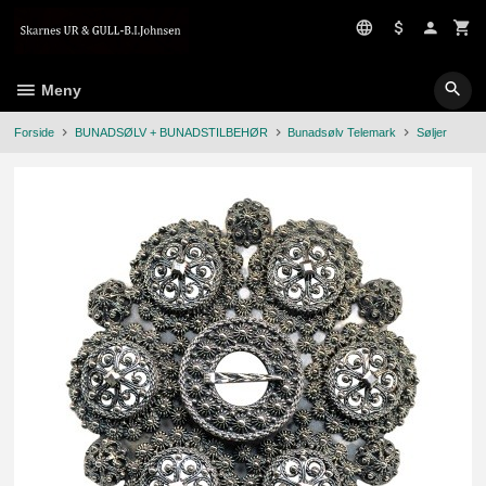
Gå
til
innholdet
Meny
Forside
BUNADSØLV + BUNADSTILBEHØR
Bunadsølv Telemark
Søljer