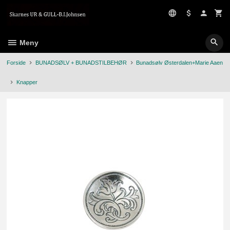
Gå
til
innholdet
Meny
Forside
BUNADSØLV + BUNADSTILBEHØR
Bunadsølv Østerdalen+Marie Aaen
Knapper