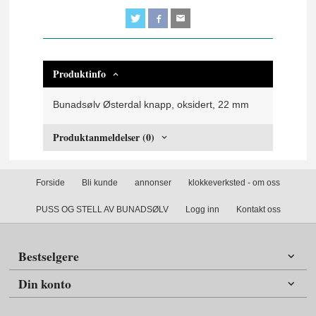
Produktinfo
Bunadsølv Østerdal knapp, oksidert, 22 mm
Produktanmeldelser (0)
Forside
Bli kunde
annonser
klokkeverksted - om oss
PUSS OG STELL AV BUNADSØLV
Logg inn
Kontakt oss
Bestselgere
Din konto