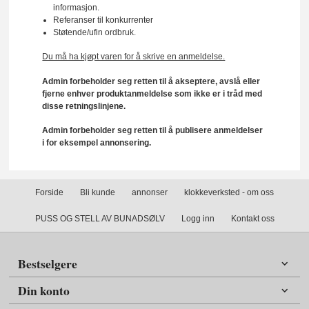
informasjon.
Referanser til konkurrenter
Støtende/ufin ordbruk.
Du må ha kjøpt varen for å skrive en anmeldelse.
Admin forbeholder seg retten til å akseptere, avslå eller
fjerne enhver produktanmeldelse som ikke er i tråd med
disse retningslinjene.
Admin forbeholder seg retten til å publisere anmeldelser
i for eksempel annonsering.
Forside
Bli kunde
annonser
klokkeverksted - om oss
PUSS OG STELL AV BUNADSØLV
Logg inn
Kontakt oss
Bestselgere
Din konto