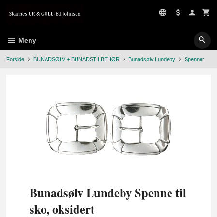
Gå
til
innholdet
Meny
Forside
BUNADSØLV + BUNADSTILBEHØR
Bunadsølv Lundeby
Spenner
Bunadsølv Lundeby Spenne til
sko, oksidert