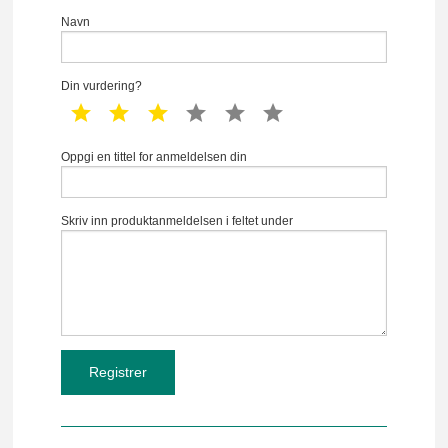
Navn
Din vurdering?
1 star
2 star
3 star
4 star
5 star
6 star
Oppgi en tittel for anmeldelsen din
Skriv inn produktanmeldelsen i feltet under