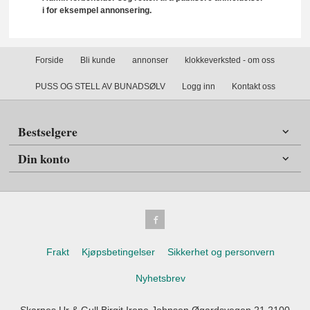
i for eksempel annonsering.
Forside
Bli kunde
annonser
klokkeverksted - om oss
PUSS OG STELL AV BUNADSØLV
Logg inn
Kontakt oss
Bestselgere
Din konto
Frakt
Kjøpsbetingelser
Sikkerhet og personvern
Nyhetsbrev