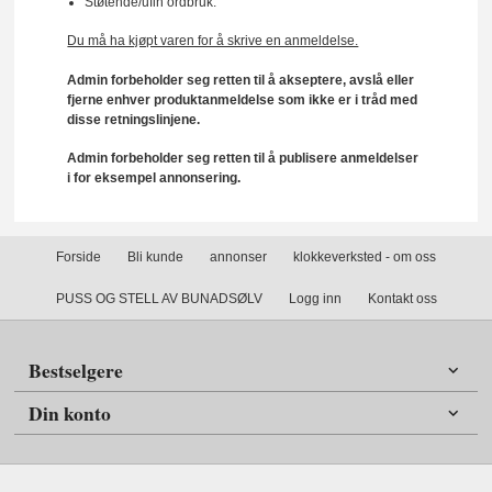
Støtende/ufin ordbruk.
Du må ha kjøpt varen for å skrive en anmeldelse.
Admin forbeholder seg retten til å akseptere, avslå eller
fjerne enhver produktanmeldelse som ikke er i tråd med
disse retningslinjene.
Admin forbeholder seg retten til å publisere anmeldelser
i for eksempel annonsering.
Forside
Bli kunde
annonser
klokkeverksted - om oss
PUSS OG STELL AV BUNADSØLV
Logg inn
Kontakt oss
Bestselgere
Din konto