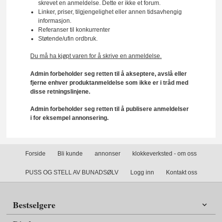
skrevet en anmeldelse. Dette er ikke et forum.
Linker, priser, tilgjengelighet eller annen tidsavhengig
informasjon.
Referanser til konkurrenter
Støtende/ufin ordbruk.
Du må ha kjøpt varen for å skrive en anmeldelse.
Admin forbeholder seg retten til å akseptere, avslå eller
fjerne enhver produktanmeldelse som ikke er i tråd med
disse retningslinjene.
Admin forbeholder seg retten til å publisere anmeldelser
i for eksempel annonsering.
Forside
Bli kunde
annonser
klokkeverksted - om oss
PUSS OG STELL AV BUNADSØLV
Logg inn
Kontakt oss
Bestselgere