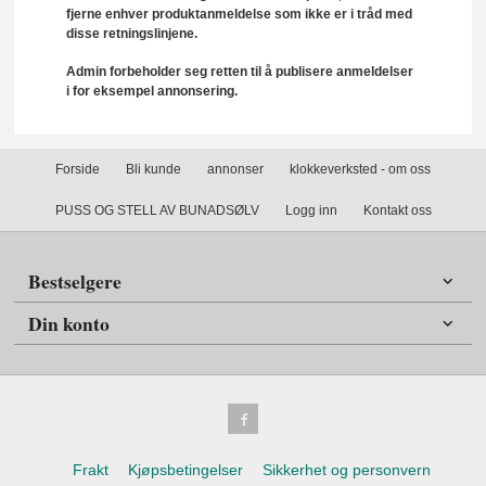
fjerne enhver produktanmeldelse som ikke er i tråd med
disse retningslinjene.
Admin forbeholder seg retten til å publisere anmeldelser
i for eksempel annonsering.
Forside
Bli kunde
annonser
klokkeverksted - om oss
PUSS OG STELL AV BUNADSØLV
Logg inn
Kontakt oss
Bestselgere
Din konto
Frakt
Kjøpsbetingelser
Sikkerhet og personvern