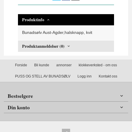
Produktinfo
Bunadsølv Aust-Agder,halsknapp, kvit
Produktanmeldelser (0)
Forside
Bli kunde
annonser
klokkeverksted - om oss
PUSS OG STELL AV BUNADSØLV
Logg inn
Kontakt oss
Bestselgere
Din konto