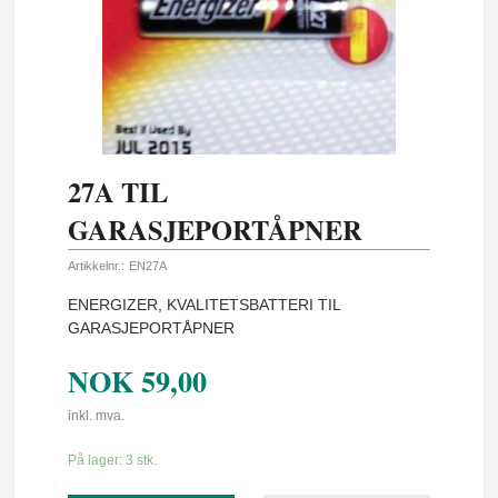
27A TIL
GARASJEPORTÅPNER
Artikkelnr.:
EN27A
ENERGIZER, KVALITETSBATTERI TIL
GARASJEPORTÅPNER
NOK
59,00
inkl. mva.
På lager: 3 stk.