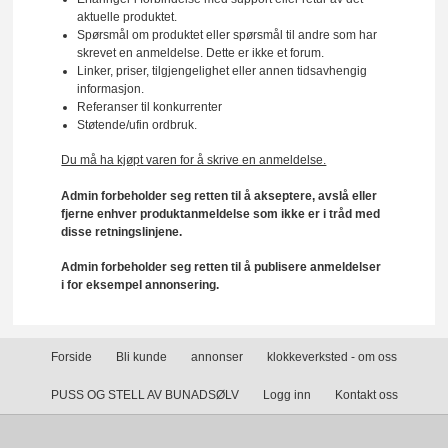
aktuelle produktet.
Spørsmål om produktet eller spørsmål til andre som har
skrevet en anmeldelse. Dette er ikke et forum.
Linker, priser, tilgjengelighet eller annen tidsavhengig
informasjon.
Referanser til konkurrenter
Støtende/ufin ordbruk.
Du må ha kjøpt varen for å skrive en anmeldelse.
Admin forbeholder seg retten til å akseptere, avslå eller
fjerne enhver produktanmeldelse som ikke er i tråd med
disse retningslinjene.
Admin forbeholder seg retten til å publisere anmeldelser
i for eksempel annonsering.
Forside
Bli kunde
annonser
klokkeverksted - om oss
PUSS OG STELL AV BUNADSØLV
Logg inn
Kontakt oss