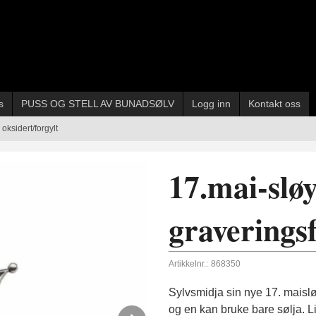
s
PUSS OG STELL AV BUNADSØLV
Logg inn
Kontakt oss
oksidert/forgylt
17.mai-slø
graveringsf
Artikkelnr.:
868350
Sylvsmidja sin nye 17. maislø
og en kan bruke bare sølja. Lik