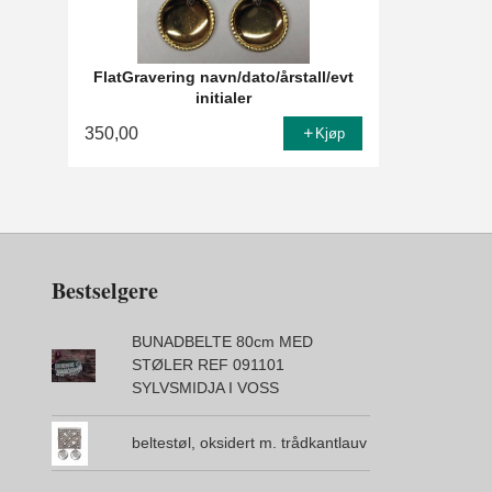
FlatGravering navn/dato/årstall/evt
initialer
350,00
Kjøp
Bestselgere
BUNADBELTE 80cm MED
STØLER REF 091101
SYLVSMIDJA I VOSS
beltestøl, oksidert m. trådkantlauv