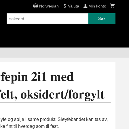
Norwegian
Valuta
Min konto
Søk
yfepin 2i1 med
elt, oksidert/forgylt
yfe og sølje i same produkt. Sløyfebandet kan tas av,
e fint til hverdag som til fest.