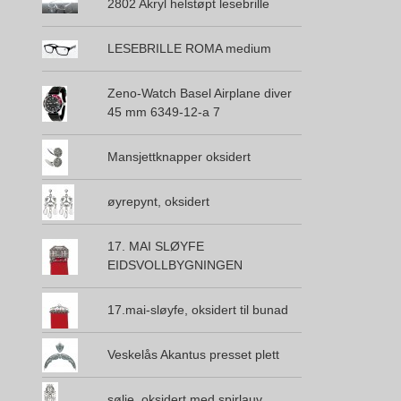
2802 Akryl helstøpt lesebrille
LESEBRILLE ROMA medium
Zeno-Watch Basel Airplane diver
45 mm 6349-12-a 7
Mansjettknapper oksidert
øyrepynt, oksidert
17. MAI SLØYFE
EIDSVOLLBYGNINGEN
17.mai-sløyfe, oksidert til bunad
Veskelås Akantus presset plett
sølje, oksidert med spirlauv