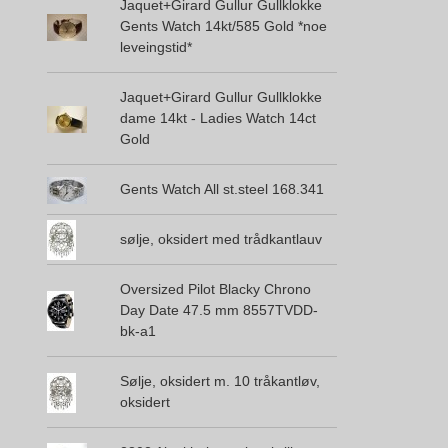
Jaquet+Girard Gullur Gullklokke
Gents Watch 14kt/585 Gold *noe
leveingstid*
Jaquet+Girard Gullur Gullklokke
dame 14kt - Ladies Watch 14ct
Gold
Gents Watch All st.steel 168.341
sølje, oksidert med trådkantlauv
Oversized Pilot Blacky Chrono
Day Date 47.5 mm 8557TVDD-
bk-a1
Sølje, oksidert m. 10 tråkantløv,
oksidert