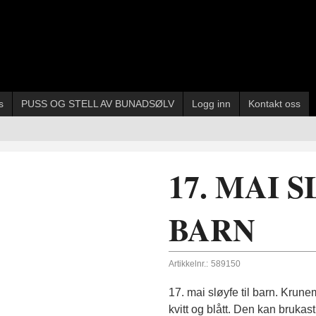
s
PUSS OG STELL AV BUNADSØLV
Logg inn
Kontakt oss
17. MAI 
BARN
Artikkelnr.:
589150
17. mai sløyfe til barn. Krune
kvitt og blått. Den kan brukast 