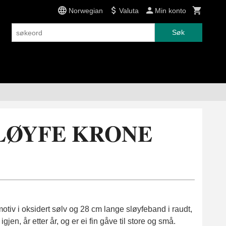
Norwegian
Valuta
Min konto
Søk
SLØYFE KRONE
motiv i oksidert sølv og 28 cm lange sløyfeband i raudt,
igjen, år etter år, og er ei fin gåve til store og små.