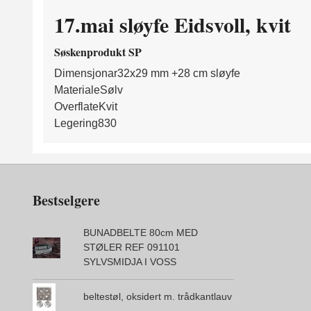
17.mai sløyfe Eidsvoll, kvit
Søskenprodukt SP
Dimensjonar
32x29 mm +28 cm sløyfe
Materiale
Sølv
Overflate
Kvit
Legering
830
Bestselgere
BUNADBELTE 80cm MED
STØLER REF 091101
SYLVSMIDJA I VOSS
beltestøl, oksidert m. trådkantlauv