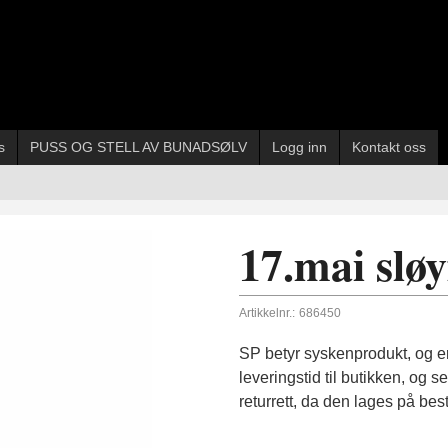
s
PUSS OG STELL AV BUNADSØLV
Logg inn
Kontakt oss
17.mai sløy
Artikkelnr.:
686450
SP betyr syskenprodukt, og er
leveringstid til butikken, og
returrett, da den lages på besti