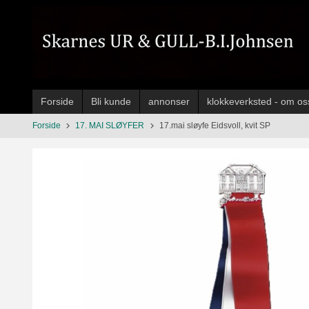
Gå
til
innholdet
Forside
Bli kunde
annonser
klokkeverksted - om os
Forside
17. MAI SLØYFER
17.mai sløyfe Eidsvoll, kvit SP