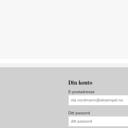
Din konto
E-postadresse
Ditt passord