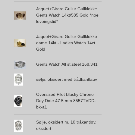
Jaquet+Girard Gullur Gullklokke
Gents Watch 14kt/585 Gold *noe
leveingstid*
Jaquet+Girard Gullur Gullklokke
dame 14kt - Ladies Watch 14ct
Gold
Gents Watch All st.steel 168.341
sølje, oksidert med trådkantlauv
Oversized Pilot Blacky Chrono
Day Date 47.5 mm 8557TVDD-
bk-a1
Sølje, oksidert m. 10 tråkantløv,
oksidert