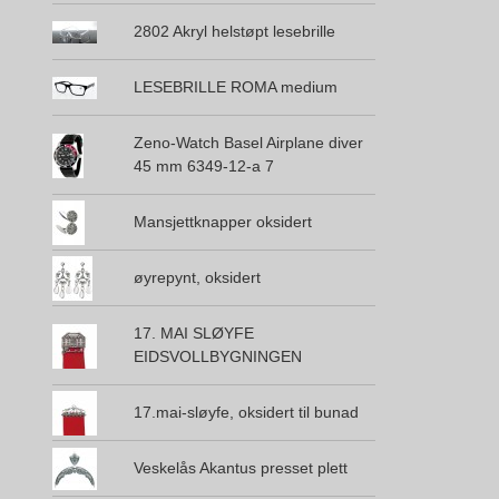
2802 Akryl helstøpt lesebrille
LESEBRILLE ROMA medium
Zeno-Watch Basel Airplane diver
45 mm 6349-12-a 7
Mansjettknapper oksidert
øyrepynt, oksidert
17. MAI SLØYFE
EIDSVOLLBYGNINGEN
17.mai-sløyfe, oksidert til bunad
Veskelås Akantus presset plett