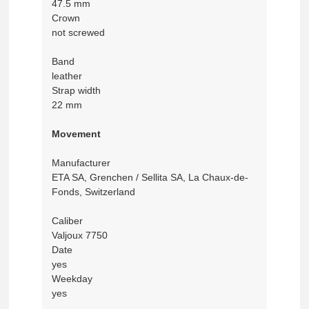
47.5 mm
Crown
not screwed
Band
leather
Strap width
22 mm
Movement
Manufacturer
ETA SA, Grenchen / Sellita SA, La Chaux-de-
Fonds, Switzerland
Caliber
Valjoux 7750
Date
yes
Weekday
yes