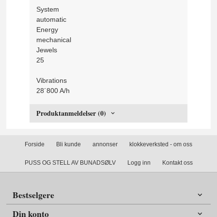
System
automatic
Energy
mechanical
Jewels
25
Vibrations
28´800 A/h
Produktanmeldelser (0)
Forside
Bli kunde
annonser
klokkeverksted - om oss
PUSS OG STELL AV BUNADSØLV
Logg inn
Kontakt oss
Bestselgere
Din konto