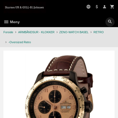
Gå
til
innholdet
Meny
Forside
ARMBÅNDSUR - KLOKKER
ZENO-WATCH BASEL
RETRO
-Oversized Retro