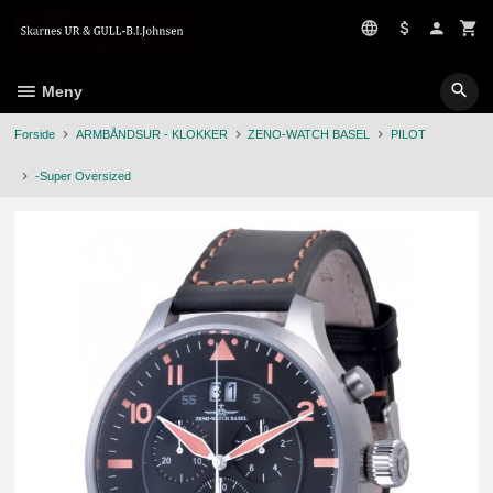
Gå
til
innholdet
Meny
Forside
ARMBÅNDSUR - KLOKKER
ZENO-WATCH BASEL
PILOT
-Super Oversized