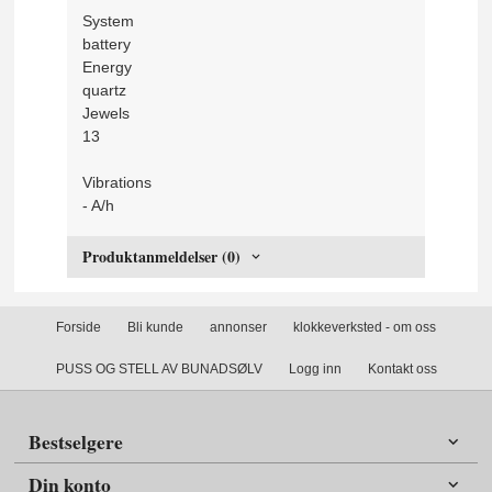
System
battery
Energy
quartz
Jewels
13
Vibrations
- A/h
Produktanmeldelser (0)
Forside
Bli kunde
annonser
klokkeverksted - om oss
PUSS OG STELL AV BUNADSØLV
Logg inn
Kontakt oss
Bestselgere
Din konto