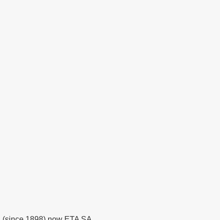
d (since 1898) now ETA SA