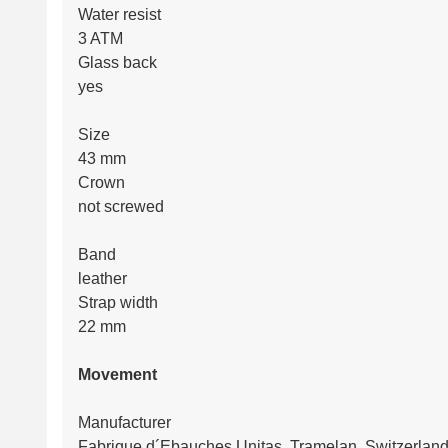
Water resist
3 ATM
Glass back
yes
Size
43 mm
Crown
not screwed
Band
leather
Strap width
22 mm
Movement
Manufacturer
Fabrique d´Ebauches Unitas, Tramelan, Switzerlan