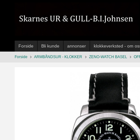
Gå
til
innholdet
Forside
Bli kunde
annonser
klokkeverksted - om os
Forside
ARMBÅNDSUR - KLOKKER
ZENO-WATCH BASEL
OF