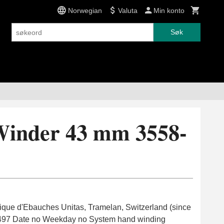
Norwegian
Valuta
Min konto
Søk
Winder 43 mm 3558-
que d'Ebauches Unitas, Tramelan, Switzerland (since
497 Date no Weekday no System hand winding