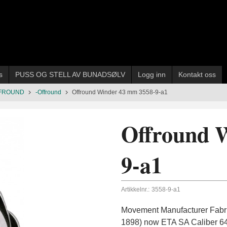
s
PUSS OG STELL AV BUNADSØLV
Logg inn
Kontakt oss
FROUND
-Offround
Offround Winder 43 mm 3558-9-a1
Offround 
9-a1
Artikkelnr.:
3558-9-a1
Movement Manufacturer Fabri
1898) now ETA SA Caliber 6