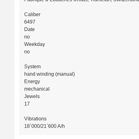
Caliber
6497
Date
no
Weekday
no
System
hand winding (manual)
Energy
mechanical
Jewels
17
Vibrations
18´000/21´600 A/h