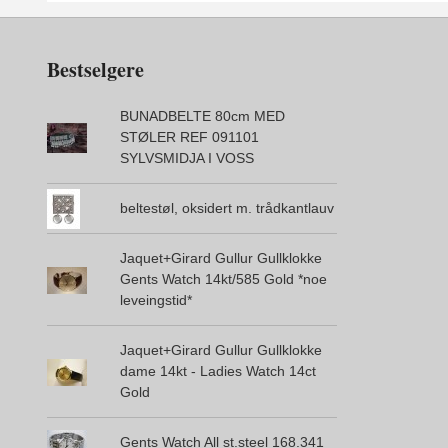
Bestselgere
BUNADBELTE 80cm MED
STØLER REF 091101
SYLVSMIDJA I VOSS
beltestøl, oksidert m. trådkantlauv
Jaquet+Girard Gullur Gullklokke
Gents Watch 14kt/585 Gold *noe
leveingstid*
Jaquet+Girard Gullur Gullklokke
dame 14kt - Ladies Watch 14ct
Gold
Gents Watch All st.steel 168.341