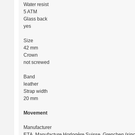
Water resist
5 ATM
Glass back
yes
Size
42 mm
Crown
not screwed
Band
leather
Strap width
20 mm
Movement
Manufacturer
ETA, Manufacture Horlogère Suisse, Grenchen (sin