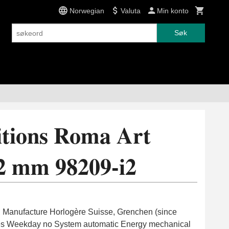
Norwegian
Valuta
Min konto
Søk
itions Roma Art
2 mm 98209-i2
Manufacture Horlogère Suisse, Grenchen (since
yes Weekday no System automatic Energy mechanical