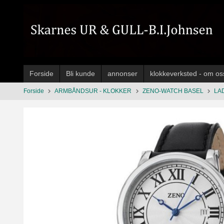
Gå
til
innholdet
Forside
Bli kunde
annonser
klokkeverksted - om os
Forside
ARMBÅNDSUR - KLOKKER
ZENO-WATCH BASEL
LA