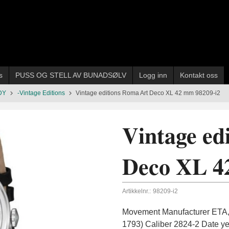
s
PUSS OG STELL AV BUNADSØLV
Logg inn
Kontakt oss
DY
-Vintage Editions
Vintage editions Roma Art Deco XL 42 mm 98209-i2
Vintage ed
Deco XL 4
Artikkelnr.:
98209-i2
Movement Manufacturer ETA, 
1793) Caliber 2824-2 Date 