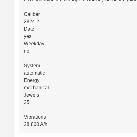
Caliber
2824-2
Date
yes
Weekday
no
System
automatic
Energy
mechanical
Jewels
25
Vibrations
28´800 A/h