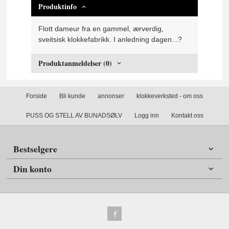
Produktinfo
Flott dameur fra en gammel, ærverdig,
sveitsisk klokkefabrikk. I anledning dagen...?
Produktanmeldelser (0)
Forside
Bli kunde
annonser
klokkeverksted - om oss
PUSS OG STELL AV BUNADSØLV
Logg inn
Kontakt oss
Bestselgere
Din konto