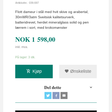
Artikkelnr.:
039.697
Flott dameur i stål med hvit skive og arabertal,
30mWR/3atm Sveitsisk kalitetsurverk,
batteridrevet, herdet mineralglass solid og pen
lærrem i sort, med krokomønster
NOK
1 598,00
inkl. mva.
På lager: 3 stk.
Kjøp
Ønskeliste
Del dette