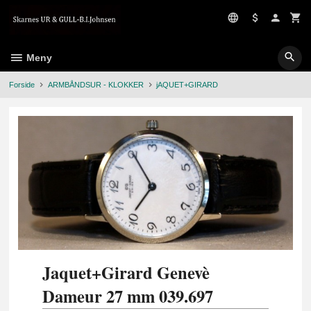
Gå
til
innholdet
Meny
Forside
ARMBÅNDSUR - KLOKKER
jAQUET+GIRARD
Jaquet+Girard Genevè
Dameur 27 mm 039.697